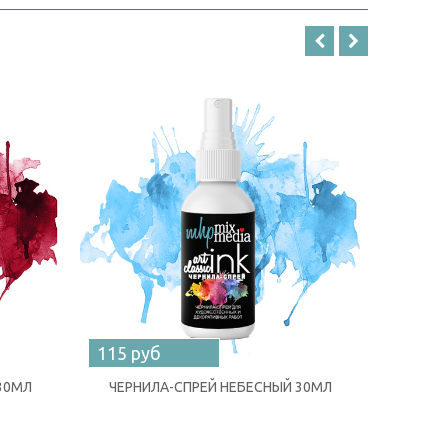
115 руб
115 ру
30МЛ
ЧЕРНИЛА-СПРЕЙ НЕБЕСНЫЙ 30МЛ
ЧЕРНИЛА-