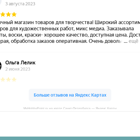
MyHobbyPoint.ru на карте Санкт‑Петербурга — Яндекс Карты