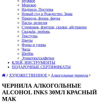
Мужкое
Морское
Надписи. Постеры
Новый год и Рождество. Зима
Природа, флора, фауна
Пасха, религия
Стимпанк, фэнтази, сказки, абстрации
Свадьба, любовь
Текстуры
Цветы
Фоны и узоры
Часы
Шебби
Этикетки/салфетки
КЛЕЙ, ИНСТРУМЕНТЫ
ПОДАРОЧНЫЕ СЕРТИФИКАТЫ
ХУДОЖЕСТВЕННОЕ
Алкогольные чернила
ЧЕРНИЛА АЛКОГОЛЬНЫЕ
ALCOHOL INKS 30МЛ КРАСНЫЙ
МАК