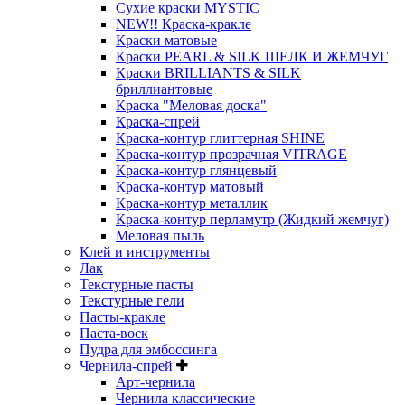
Сухие краски MYSTIC
NEW!! Краска-кракле
Краски матовые
Краски PEARL & SILK ШЕЛК И ЖЕМЧУГ
Краски BRILLIANTS & SILK
бриллиантовые
Краска "Меловая доска"
Краска-спрей
Краска-контур глиттерная SHINE
Краска-контур прозрачная VITRAGE
Краска-контур глянцевый
Краска-контур матовый
Краска-контур металлик
Краска-контур перламутр (Жидкий жемчуг)
Меловая пыль
Клей и инструменты
Лак
Текстурные пасты
Текстурные гели
Пасты-кракле
Паста-воск
Пудра для эмбоссинга
Чернила-спрей
Арт-чернила
Чернила классические