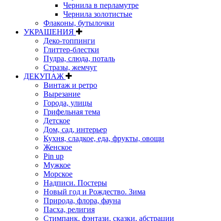
Чернила в перламутре
Чернила золотистые
Флаконы, бутылочки
УКРАШЕНИЯ
Деко-топпинги
Глиттер-блестки
Пудра, слюда, поталь
Стразы, жемчуг
ДЕКУПАЖ
Винтаж и ретро
Вырезание
Города, улицы
Грифельная тема
Детское
Дом, сад, интерьер
Кухня, сладкое, еда, фрукты, овощи
Женское
Pin up
Мужкое
Морское
Надписи. Постеры
Новый год и Рождество. Зима
Природа, флора, фауна
Пасха, религия
Стимпанк, фэнтази, сказки, абстрации