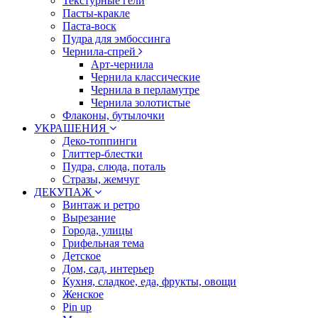
Текстурные гели
Пасты-кракле
Паста-воск
Пудра для эмбоссинга
Чернила-спрей
Арт-чернила
Чернила классические
Чернила в перламутре
Чернила золотистые
Флаконы, бутылочки
УКРАШЕНИЯ
Деко-топпинги
Глиттер-блестки
Пудра, слюда, поталь
Стразы, жемчуг
ДЕКУПАЖ
Винтаж и ретро
Вырезание
Города, улицы
Грифельная тема
Детское
Дом, сад, интерьер
Кухня, сладкое, еда, фрукты, овощи
Женское
Pin up