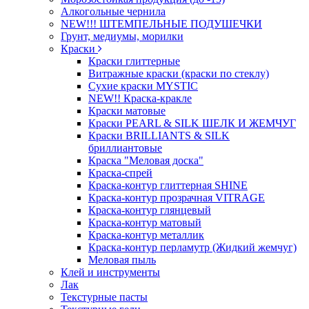
Алкогольные чернила
NEW!!! ШТЕМПЕЛЬНЫЕ ПОДУШЕЧКИ
Грунт, медиумы, морилки
Краски
Краски глиттерные
Витражные краски (краски по стеклу)
Сухие краски MYSTIC
NEW!! Краска-кракле
Краски матовые
Краски PEARL & SILK ШЕЛК И ЖЕМЧУГ
Краски BRILLIANTS & SILK
бриллиантовые
Краска "Меловая доска"
Краска-спрей
Краска-контур глиттерная SHINE
Краска-контур прозрачная VITRAGE
Краска-контур глянцевый
Краска-контур матовый
Краска-контур металлик
Краска-контур перламутр (Жидкий жемчуг)
Меловая пыль
Клей и инструменты
Лак
Текстурные пасты