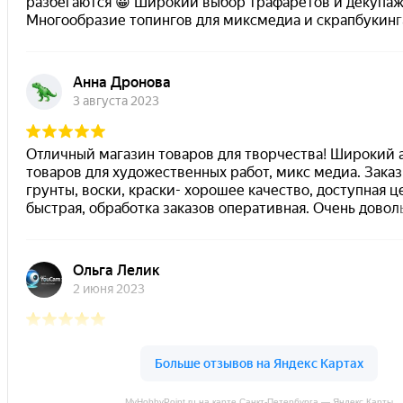
MyHobbyPoint.ru на карте Санкт‑Петербурга — Яндекс Карты