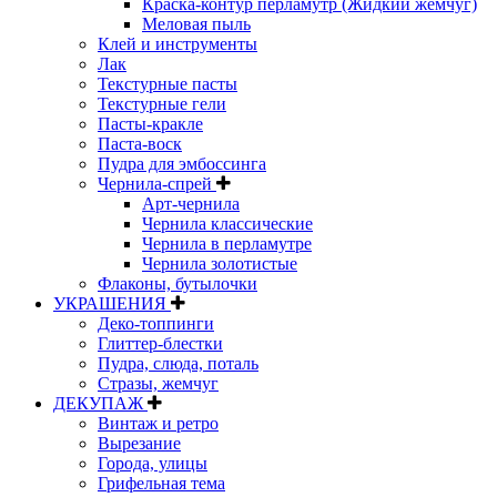
Краска-контур перламутр (Жидкий жемчуг)
Меловая пыль
Клей и инструменты
Лак
Текстурные пасты
Текстурные гели
Пасты-кракле
Паста-воск
Пудра для эмбоссинга
Чернила-спрей
Арт-чернила
Чернила классические
Чернила в перламутре
Чернила золотистые
Флаконы, бутылочки
УКРАШЕНИЯ
Деко-топпинги
Глиттер-блестки
Пудра, слюда, поталь
Стразы, жемчуг
ДЕКУПАЖ
Винтаж и ретро
Вырезание
Города, улицы
Грифельная тема