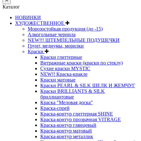
Каталог
НОВИНКИ
ХУДОЖЕСТВЕННОЕ
Морозостойкая продукция (до -15)
Алкогольные чернила
NEW!!! ШТЕМПЕЛЬНЫЕ ПОДУШЕЧКИ
Грунт, медиумы, морилки
Краски
Краски глиттерные
Витражные краски (краски по стеклу)
Сухие краски MYSTIC
NEW!! Краска-кракле
Краски матовые
Краски PEARL & SILK ШЕЛК И ЖЕМЧУГ
Краски BRILLIANTS & SILK
бриллиантовые
Краска "Меловая доска"
Краска-спрей
Краска-контур глиттерная SHINE
Краска-контур прозрачная VITRAGE
Краска-контур глянцевый
Краска-контур матовый
Краска-контур металлик