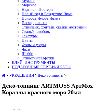
Мужкое
Морское
Надписи. Постеры
Новый год и Рождество. Зима
Природа, флора, фауна
Пасха, религия
Стимпанк, фэнтази, сказки, абстрации
Свадьба, любовь
Текстуры
Цветы
Фоны и узоры
Часы
Шебби
Этикетки/салфетки
КЛЕЙ, ИНСТРУМЕНТЫ
ПОДАРОЧНЫЕ СЕРТИФИКАТЫ
УКРАШЕНИЯ
Деко-топпинги
Деко-топпинг ARTMOSS АртМох
Кораллы красного моря 20мл