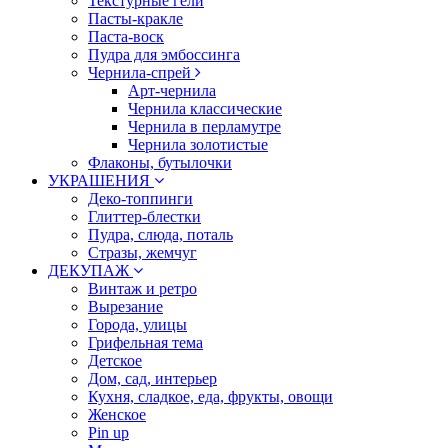
Текстурные гели
Пасты-кракле
Паста-воск
Пудра для эмбоссинга
Чернила-спрей
Арт-чернила
Чернила классические
Чернила в перламутре
Чернила золотистые
Флаконы, бутылочки
УКРАШЕНИЯ
Деко-топпинги
Глиттер-блестки
Пудра, слюда, поталь
Стразы, жемчуг
ДЕКУПАЖ
Винтаж и ретро
Вырезание
Города, улицы
Грифельная тема
Детское
Дом, сад, интерьер
Кухня, сладкое, еда, фрукты, овощи
Женское
Pin up