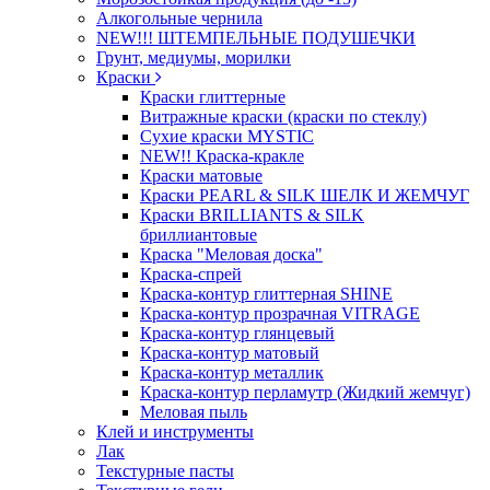
Алкогольные чернила
NEW!!! ШТЕМПЕЛЬНЫЕ ПОДУШЕЧКИ
Грунт, медиумы, морилки
Краски
Краски глиттерные
Витражные краски (краски по стеклу)
Сухие краски MYSTIC
NEW!! Краска-кракле
Краски матовые
Краски PEARL & SILK ШЕЛК И ЖЕМЧУГ
Краски BRILLIANTS & SILK
бриллиантовые
Краска "Меловая доска"
Краска-спрей
Краска-контур глиттерная SHINE
Краска-контур прозрачная VITRAGE
Краска-контур глянцевый
Краска-контур матовый
Краска-контур металлик
Краска-контур перламутр (Жидкий жемчуг)
Меловая пыль
Клей и инструменты
Лак
Текстурные пасты