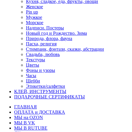
Кухня, сладкое, еда, фрукты, овощи
Женское
Pin up
Мужкое
Морское
Надписи. Постеры
Новый год и Рождество. Зима
Природа, флора, фауна
Пасха, религия
Стимпанк, фэнтази, сказки, абстрации
Свадьба, любовь
Текстуры
Цветы
Фоны и узоры
Часы
Шебби
Этикетки/салфетки
КЛЕЙ, ИНСТРУМЕНТЫ
ПОДАРОЧНЫЕ СЕРТИФИКАТЫ
ГЛАВНАЯ
ОПЛАТА и ДОСТАВКА
МЫ на OZON
МЫ В VK
МЫ В RUTUBE