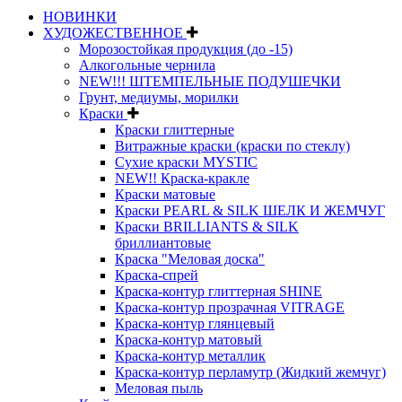
НОВИНКИ
ХУДОЖЕСТВЕННОЕ
Морозостойкая продукция (до -15)
Алкогольные чернила
NEW!!! ШТЕМПЕЛЬНЫЕ ПОДУШЕЧКИ
Грунт, медиумы, морилки
Краски
Краски глиттерные
Витражные краски (краски по стеклу)
Сухие краски MYSTIC
NEW!! Краска-кракле
Краски матовые
Краски PEARL & SILK ШЕЛК И ЖЕМЧУГ
Краски BRILLIANTS & SILK
бриллиантовые
Краска "Меловая доска"
Краска-спрей
Краска-контур глиттерная SHINE
Краска-контур прозрачная VITRAGE
Краска-контур глянцевый
Краска-контур матовый
Краска-контур металлик
Краска-контур перламутр (Жидкий жемчуг)
Меловая пыль