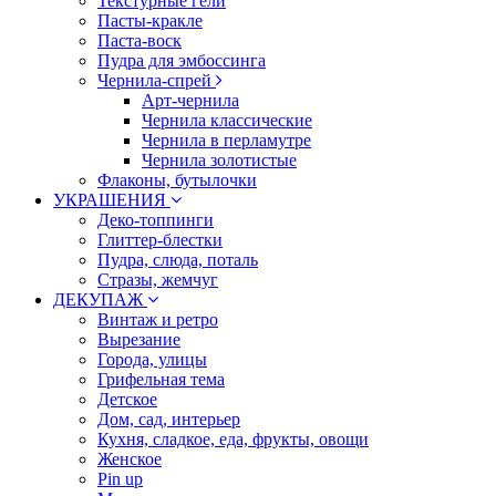
Текстурные гели
Пасты-кракле
Паста-воск
Пудра для эмбоссинга
Чернила-спрей
Арт-чернила
Чернила классические
Чернила в перламутре
Чернила золотистые
Флаконы, бутылочки
УКРАШЕНИЯ
Деко-топпинги
Глиттер-блестки
Пудра, слюда, поталь
Стразы, жемчуг
ДЕКУПАЖ
Винтаж и ретро
Вырезание
Города, улицы
Грифельная тема
Детское
Дом, сад, интерьер
Кухня, сладкое, еда, фрукты, овощи
Женское
Pin up