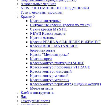
Алкогольные чернила
NEW!!! ШТЕМПЕЛЬНЫЕ ПОДУШЕЧКИ
Грунт, медиумы, морилки
Краски
Краски глиттерные
Витражные краски (краски по стеклу)
Сухие краски MYSTIC
NEW!! Краска-кракле
Краски матовые
Краски PEARL & SILK ШЕЛК И ЖЕМЧУГ
Краски BRILLIANTS & SILK
бриллиантовые
Краска "Меловая доска"
Краска-спрей
Краска-контур глиттерная SHINE
Краска-контур прозрачная VITRAGE
Краска-контур глянцевый
Краска-контур матовый
Краска-контур металлик
Краска-контур перламутр (Жидкий жемчуг)
Меловая пыль
Клей и инструменты
Лак
Текстурные пасты