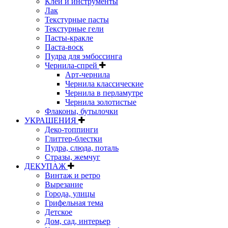
Клей и инструменты
Лак
Текстурные пасты
Текстурные гели
Пасты-кракле
Паста-воск
Пудра для эмбоссинга
Чернила-спрей
Арт-чернила
Чернила классические
Чернила в перламутре
Чернила золотистые
Флаконы, бутылочки
УКРАШЕНИЯ
Деко-топпинги
Глиттер-блестки
Пудра, слюда, поталь
Стразы, жемчуг
ДЕКУПАЖ
Винтаж и ретро
Вырезание
Города, улицы
Грифельная тема
Детское
Дом, сад, интерьер