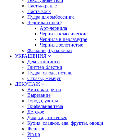
Текстурные гели
Пасты-кракле
Паста-воск
Пудра для эмбоссинга
Чернила-спрей
Арт-чернила
Чернила классические
Чернила в перламутре
Чернила золотистые
Флаконы, бутылочки
УКРАШЕНИЯ
Деко-топпинги
Глиттер-блестки
Пудра, слюда, поталь
Стразы, жемчуг
ДЕКУПАЖ
Винтаж и ретро
Вырезание
Города, улицы
Грифельная тема
Детское
Дом, сад, интерьер
Кухня, сладкое, еда, фрукты, овощи
Женское
Pin up