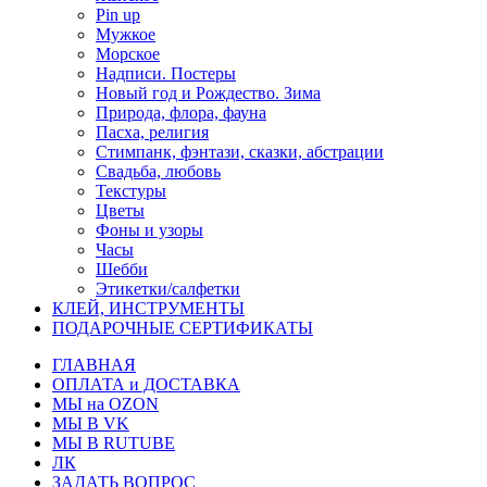
Pin up
Мужкое
Морское
Надписи. Постеры
Новый год и Рождество. Зима
Природа, флора, фауна
Пасха, религия
Стимпанк, фэнтази, сказки, абстрации
Свадьба, любовь
Текстуры
Цветы
Фоны и узоры
Часы
Шебби
Этикетки/салфетки
КЛЕЙ, ИНСТРУМЕНТЫ
ПОДАРОЧНЫЕ СЕРТИФИКАТЫ
ГЛАВНАЯ
ОПЛАТА и ДОСТАВКА
МЫ на OZON
МЫ В VK
МЫ В RUTUBE
ЛК
ЗАДАТЬ ВОПРОС