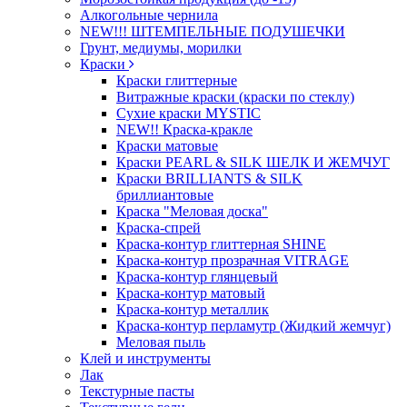
Алкогольные чернила
NEW!!! ШТЕМПЕЛЬНЫЕ ПОДУШЕЧКИ
Грунт, медиумы, морилки
Краски
Краски глиттерные
Витражные краски (краски по стеклу)
Сухие краски MYSTIC
NEW!! Краска-кракле
Краски матовые
Краски PEARL & SILK ШЕЛК И ЖЕМЧУГ
Краски BRILLIANTS & SILK
бриллиантовые
Краска "Меловая доска"
Краска-спрей
Краска-контур глиттерная SHINE
Краска-контур прозрачная VITRAGE
Краска-контур глянцевый
Краска-контур матовый
Краска-контур металлик
Краска-контур перламутр (Жидкий жемчуг)
Меловая пыль
Клей и инструменты
Лак
Текстурные пасты