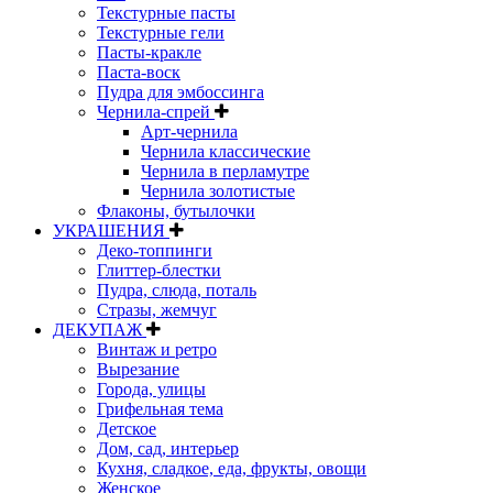
Текстурные пасты
Текстурные гели
Пасты-кракле
Паста-воск
Пудра для эмбоссинга
Чернила-спрей
Арт-чернила
Чернила классические
Чернила в перламутре
Чернила золотистые
Флаконы, бутылочки
УКРАШЕНИЯ
Деко-топпинги
Глиттер-блестки
Пудра, слюда, поталь
Стразы, жемчуг
ДЕКУПАЖ
Винтаж и ретро
Вырезание
Города, улицы
Грифельная тема
Детское
Дом, сад, интерьер
Кухня, сладкое, еда, фрукты, овощи
Женское