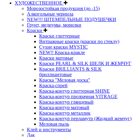
ХУДОЖЕСТВЕННОЕ
Морозостойкая продукция (до -15)
Алкогольные чернила
NEW!!! ШТЕМПЕЛЬНЫЕ ПОДУШЕЧКИ
Грунт, медиумы, морилки
Краски
Краски глиттерные
Витражные краски (краски по стеклу)
Сухие краски MYSTIC
NEW!! Краска-кракле
Краски матовые
Краски PEARL & SILK ШЕЛК И ЖЕМЧУГ
Краски BRILLIANTS & SILK
бриллиантовые
Краска "Меловая доска"
Краска-спрей
Краска-контур глиттерная SHINE
Краска-контур прозрачная VITRAGE
Краска-контур глянцевый
Краска-контур матовый
Краска-контур металлик
Краска-контур перламутр (Жидкий жемчуг)
Меловая пыль
Клей и инструменты
Лак