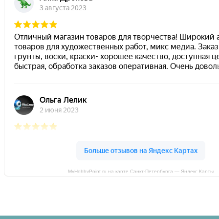
MyHobbyPoint.ru на карте Санкт‑Петербурга — Яндекс Карты