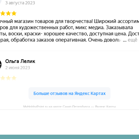
MyHobbyPoint.ru на карте Санкт‑Петербурга — Яндекс Карты