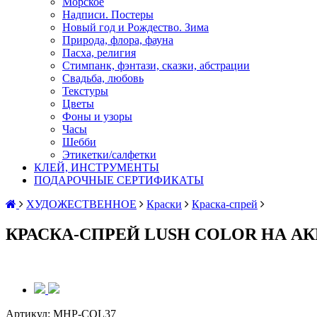
Морское
Надписи. Постеры
Новый год и Рождество. Зима
Природа, флора, фауна
Пасха, религия
Стимпанк, фэнтази, сказки, абстрации
Свадьба, любовь
Текстуры
Цветы
Фоны и узоры
Часы
Шебби
Этикетки/салфетки
КЛЕЙ, ИНСТРУМЕНТЫ
ПОДАРОЧНЫЕ СЕРТИФИКАТЫ
ХУДОЖЕСТВЕННОЕ
Краски
Краска-спрей
КРАСКА-СПРЕЙ LUSH COLOR НА А
Артикул:
MHP-COL37