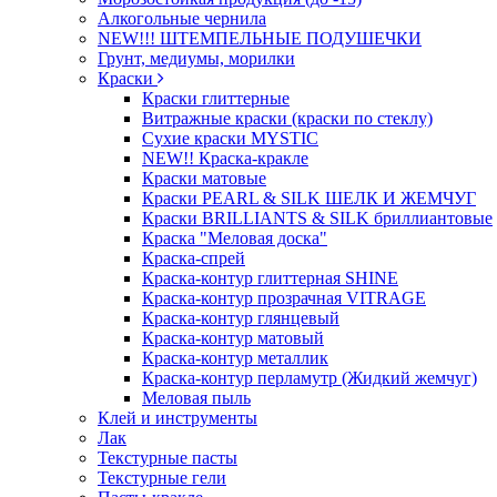
Алкогольные чернила
NEW!!! ШТЕМПЕЛЬНЫЕ ПОДУШЕЧКИ
Грунт, медиумы, морилки
Краски
Краски глиттерные
Витражные краски (краски по стеклу)
Сухие краски MYSTIC
NEW!! Краска-кракле
Краски матовые
Краски PEARL & SILK ШЕЛК И ЖЕМЧУГ
Краски BRILLIANTS & SILK бриллиантовые
Краска "Меловая доска"
Краска-спрей
Краска-контур глиттерная SHINE
Краска-контур прозрачная VITRAGE
Краска-контур глянцевый
Краска-контур матовый
Краска-контур металлик
Краска-контур перламутр (Жидкий жемчуг)
Меловая пыль
Клей и инструменты
Лак
Текстурные пасты
Текстурные гели