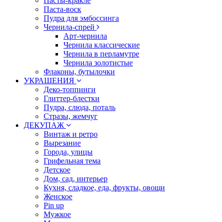
Пасты-кракле
Паста-воск
Пудра для эмбоссинга
Чернила-спрей
Арт-чернила
Чернила классические
Чернила в перламутре
Чернила золотистые
Флаконы, бутылочки
УКРАШЕНИЯ
Деко-топпинги
Глиттер-блестки
Пудра, слюда, поталь
Стразы, жемчуг
ДЕКУПАЖ
Винтаж и ретро
Вырезание
Города, улицы
Грифельная тема
Детское
Дом, сад, интерьер
Кухня, сладкое, еда, фрукты, овощи
Женское
Pin up
Мужкое