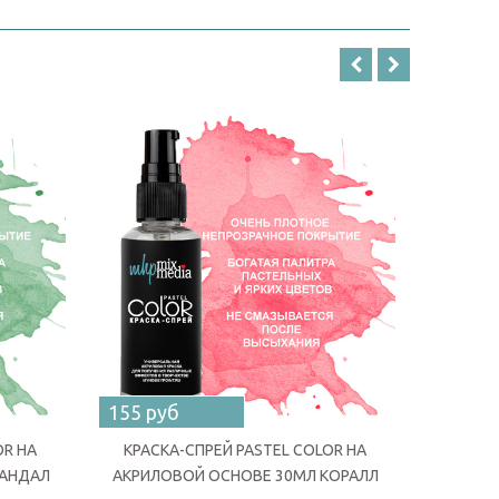
155 руб
155 ру
OR НА
КРАСКА-СПРЕЙ PASTEL COLOR НА
КРАСК
САНДАЛ
АКРИЛОВОЙ ОСНОВЕ 30МЛ КОРАЛЛ
АКРИЛ