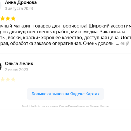
MyHobbyPoint.ru на карте Санкт‑Петербурга — Яндекс Карты