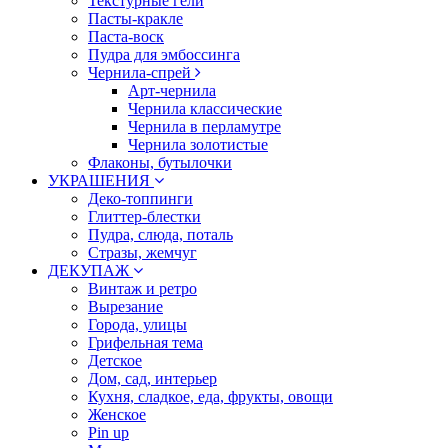
Текстурные гели
Пасты-кракле
Паста-воск
Пудра для эмбоссинга
Чернила-спрей
Арт-чернила
Чернила классические
Чернила в перламутре
Чернила золотистые
Флаконы, бутылочки
УКРАШЕНИЯ
Деко-топпинги
Глиттер-блестки
Пудра, слюда, поталь
Стразы, жемчуг
ДЕКУПАЖ
Винтаж и ретро
Вырезание
Города, улицы
Грифельная тема
Детское
Дом, сад, интерьер
Кухня, сладкое, еда, фрукты, овощи
Женское
Pin up