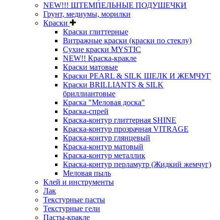
NEW!!! ШТЕМПЕЛЬНЫЕ ПОДУШЕЧКИ
Грунт, медиумы, морилки
Краски
Краски глиттерные
Витражные краски (краски по стеклу)
Сухие краски MYSTIC
NEW!! Краска-кракле
Краски матовые
Краски PEARL & SILK ШЕЛК И ЖЕМЧУГ
Краски BRILLIANTS & SILK
бриллиантовые
Краска "Меловая доска"
Краска-спрей
Краска-контур глиттерная SHINE
Краска-контур прозрачная VITRAGE
Краска-контур глянцевый
Краска-контур матовый
Краска-контур металлик
Краска-контур перламутр (Жидкий жемчуг)
Меловая пыль
Клей и инструменты
Лак
Текстурные пасты
Текстурные гели
Пасты-кракле