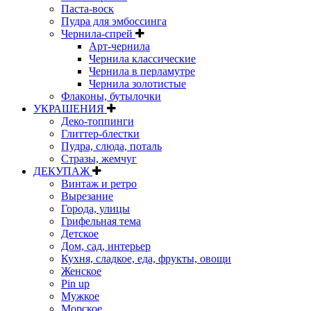
Паста-воск
Пудра для эмбоссинга
Чернила-спрей
Арт-чернила
Чернила классические
Чернила в перламутре
Чернила золотистые
Флаконы, бутылочки
УКРАШЕНИЯ
Деко-топпинги
Глиттер-блестки
Пудра, слюда, поталь
Стразы, жемчуг
ДЕКУПАЖ
Винтаж и ретро
Вырезание
Города, улицы
Грифельная тема
Детское
Дом, сад, интерьер
Кухня, сладкое, еда, фрукты, овощи
Женское
Pin up
Мужкое
Морское