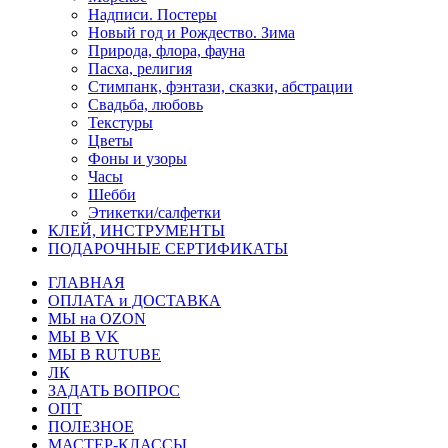
Надписи. Постеры
Новый год и Рождество. Зима
Природа, флора, фауна
Пасха, религия
Стимпанк, фэнтази, сказки, абстрации
Свадьба, любовь
Текстуры
Цветы
Фоны и узоры
Часы
Шебби
Этикетки/салфетки
КЛЕЙ, ИНСТРУМЕНТЫ
ПОДАРОЧНЫЕ СЕРТИФИКАТЫ
ГЛАВНАЯ
ОПЛАТА и ДОСТАВКА
МЫ на OZON
МЫ В VK
МЫ В RUTUBE
ЛК
ЗАДАТЬ ВОПРОС
ОПТ
ПОЛЕЗНОЕ
МАСТЕР-КЛАССЫ