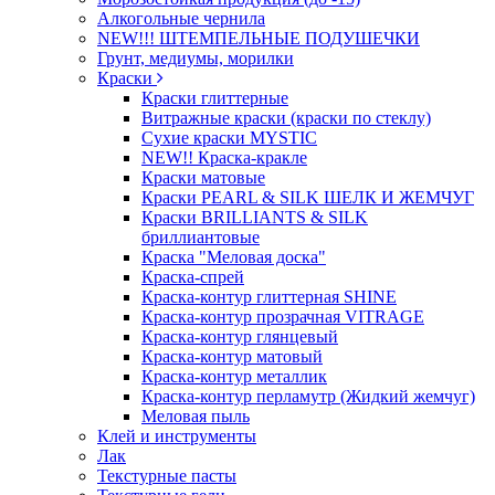
Алкогольные чернила
NEW!!! ШТЕМПЕЛЬНЫЕ ПОДУШЕЧКИ
Грунт, медиумы, морилки
Краски
Краски глиттерные
Витражные краски (краски по стеклу)
Сухие краски MYSTIC
NEW!! Краска-кракле
Краски матовые
Краски PEARL & SILK ШЕЛК И ЖЕМЧУГ
Краски BRILLIANTS & SILK
бриллиантовые
Краска "Меловая доска"
Краска-спрей
Краска-контур глиттерная SHINE
Краска-контур прозрачная VITRAGE
Краска-контур глянцевый
Краска-контур матовый
Краска-контур металлик
Краска-контур перламутр (Жидкий жемчуг)
Меловая пыль
Клей и инструменты
Лак
Текстурные пасты