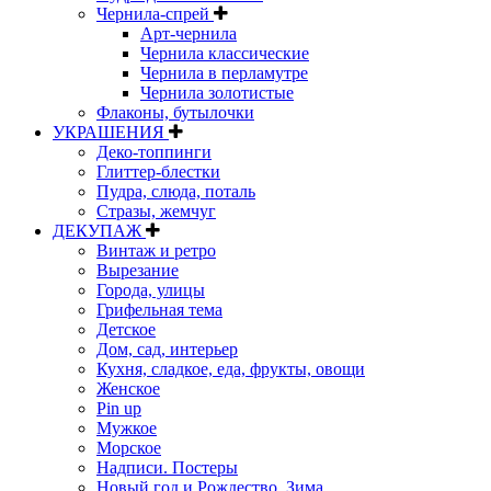
Чернила-спрей
Арт-чернила
Чернила классические
Чернила в перламутре
Чернила золотистые
Флаконы, бутылочки
УКРАШЕНИЯ
Деко-топпинги
Глиттер-блестки
Пудра, слюда, поталь
Стразы, жемчуг
ДЕКУПАЖ
Винтаж и ретро
Вырезание
Города, улицы
Грифельная тема
Детское
Дом, сад, интерьер
Кухня, сладкое, еда, фрукты, овощи
Женское
Pin up
Мужкое
Морское
Надписи. Постеры
Новый год и Рождество. Зима