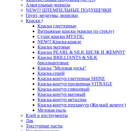
Алкогольные чернила
NEW!!! ШТЕМПЕЛЬНЫЕ ПОДУШЕЧКИ
Грунт, медиумы, морилки
Краски
Краски глиттерные
Витражные краски (краски по стеклу)
Сухие краски MYSTIC
NEW!! Краска-кракле
Краски матовые
Краски PEARL & SILK ШЕЛК И ЖЕМЧУГ
Краски BRILLIANTS & SILK
бриллиантовые
Краска "Меловая доска"
Краска-спрей
Краска-контур глиттерная SHINE
Краска-контур прозрачная VITRAGE
Краска-контур глянцевый
Краска-контур матовый
Краска-контур металлик
Краска-контур перламутр (Жидкий жемчуг)
Меловая пыль
Клей и инструменты
Лак
Текстурные пасты