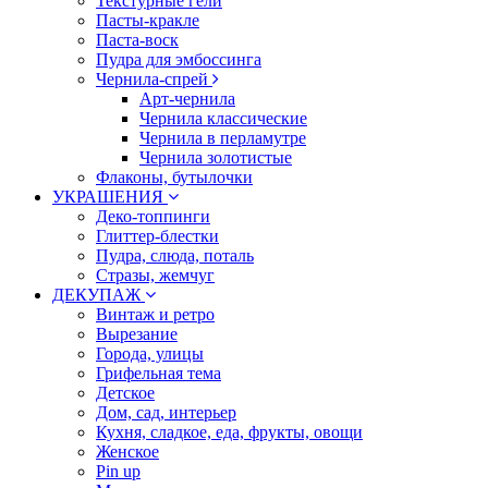
Текстурные гели
Пасты-кракле
Паста-воск
Пудра для эмбоссинга
Чернила-спрей
Арт-чернила
Чернила классические
Чернила в перламутре
Чернила золотистые
Флаконы, бутылочки
УКРАШЕНИЯ
Деко-топпинги
Глиттер-блестки
Пудра, слюда, поталь
Стразы, жемчуг
ДЕКУПАЖ
Винтаж и ретро
Вырезание
Города, улицы
Грифельная тема
Детское
Дом, сад, интерьер
Кухня, сладкое, еда, фрукты, овощи
Женское
Pin up