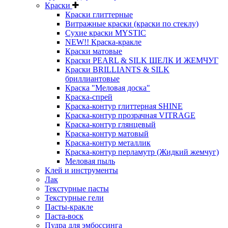
Краски
Краски глиттерные
Витражные краски (краски по стеклу)
Сухие краски MYSTIC
NEW!! Краска-кракле
Краски матовые
Краски PEARL & SILK ШЕЛК И ЖЕМЧУГ
Краски BRILLIANTS & SILK
бриллиантовые
Краска "Меловая доска"
Краска-спрей
Краска-контур глиттерная SHINE
Краска-контур прозрачная VITRAGE
Краска-контур глянцевый
Краска-контур матовый
Краска-контур металлик
Краска-контур перламутр (Жидкий жемчуг)
Меловая пыль
Клей и инструменты
Лак
Текстурные пасты
Текстурные гели
Пасты-кракле
Паста-воск
Пудра для эмбоссинга