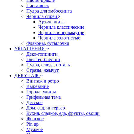
Пасты-кракле
Паста-воск
Пудра для эмбоссинга
Чернила-спрей
Арт-чернила
Чернила классические
Чернила в перламутре
Чернила золотистые
Флаконы, бутылочки
УКРАШЕНИЯ
Деко-топпинги
Глиттер-блестки
Пудра, слюда, поталь
Стразы, жемчуг
ДЕКУПАЖ
Винтаж и ретро
Вырезание
Города, улицы
Грифельная тема
Детское
Дом, сад, интерьер
Кухня, сладкое, еда, фрукты, овощи
Женское
Pin up
Мужкое