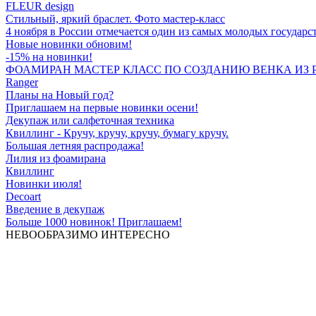
FLEUR design
Стильный, яркий браслет. Фото мастер-класс
4 ноября в России отмечается один из самых молодых государс
Новые новинки обновим!
-15% на новинки!
ФОАМИРАН МАСТЕР КЛАСС ПО СОЗДАНИЮ ВЕНКА ИЗ 
Ranger
Планы на Новый год?
Приглашаем на первые новинки осени!
Декупаж или салфеточная техника
Квиллинг - Кручу, кручу, кручу, бумагу кручу.
Большая летняя распродажа!
Лилия из фоамирана
Квиллинг
Новинки июля!
Decoart
Введение в декупаж
Больше 1000 новинок! Приглашаем!
НЕВООБРАЗИМО ИНТЕРЕСНО