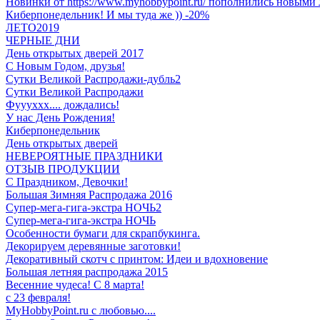
Новинки от https://www.myhobbypoint.ru/ пополнились новыми 
Киберпонедельник! И мы туда же )) -20%
ЛЕТО2019
ЧЕРНЫЕ ДНИ
День открытых дверей 2017
С Новым Годом, друзья!
Сутки Великой Распродажи-дубль2
Сутки Великой Распродажи
Фуууххх.... дождались!
У нас День Рождения!
Киберпонедельник
День открытых дверей
НЕВЕРОЯТНЫЕ ПРАЗДНИКИ
ОТЗЫВ ПРОДУКЦИИ
C Праздником, Девочки!
Большая Зимняя Распродажа 2016
Супер-мега-гига-экстра НОЧЬ2
Супер-мега-гига-экстра НОЧЬ
Особенности бумаги для скрапбукинга.
Декорируем деревянные заготовки!
Декоративный скотч с принтом: Идеи и вдохновение
Большая летняя распродажа 2015
Весенние чудеса! С 8 марта!
с 23 февраля!
MyHobbyPoint.ru с любовью....