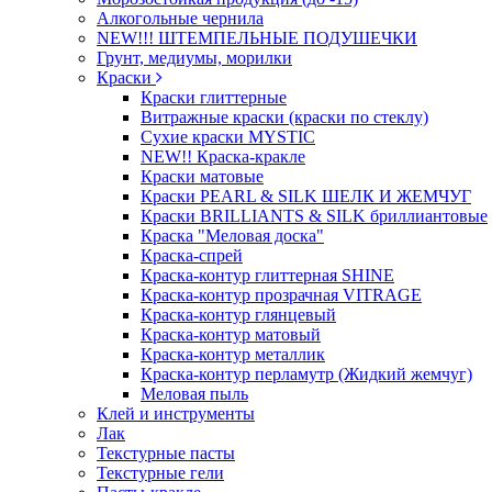
Алкогольные чернила
NEW!!! ШТЕМПЕЛЬНЫЕ ПОДУШЕЧКИ
Грунт, медиумы, морилки
Краски
Краски глиттерные
Витражные краски (краски по стеклу)
Сухие краски MYSTIC
NEW!! Краска-кракле
Краски матовые
Краски PEARL & SILK ШЕЛК И ЖЕМЧУГ
Краски BRILLIANTS & SILK бриллиантовые
Краска "Меловая доска"
Краска-спрей
Краска-контур глиттерная SHINE
Краска-контур прозрачная VITRAGE
Краска-контур глянцевый
Краска-контур матовый
Краска-контур металлик
Краска-контур перламутр (Жидкий жемчуг)
Меловая пыль
Клей и инструменты
Лак
Текстурные пасты
Текстурные гели