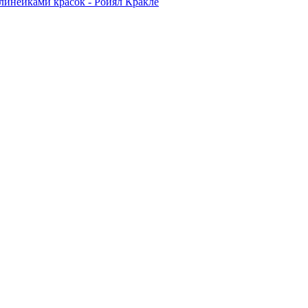
линейками красок - Ройял Кракле