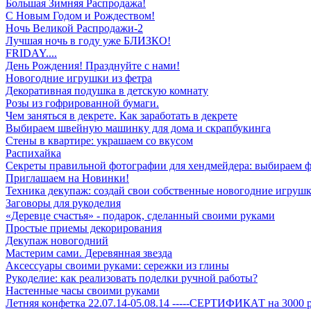
Большая Зимняя Распродажа!
С Новым Годом и Рождеством!
Ночь Великой Распродажи-2
Лучшая ночь в году уже БЛИЗКО!
FRIDAY....
День Рождения! Празднуйте с нами!
Новогодние игрушки из фетра
Декоративная подушка в детскую комнату
Розы из гофрированной бумаги.
Чем заняться в декрете. Как заработать в декрете
Выбираем швейную машинку для дома и скрапбукинга
Стены в квартире: украшаем со вкусом
Распихайка
Секреты правильной фотографии для хендмейдера: выбираем 
Приглашаем на Новинки!
Техника декупаж: создай свои собственные новогодние игрушк
Заговоры для рукоделия
«Деревце счастья» - подарок, сделанный своими руками
Простые приемы декорирования
Декупаж новогодний
Мастерим сами. Деревянная звезда
Аксессуары своими руками: сережки из глины
Рукоделие: как реализовать поделки ручной работы?
Настенные часы своими руками
Летняя конфетка 22.07.14-05.08.14 -----СЕРТИФИКАТ на 3000 