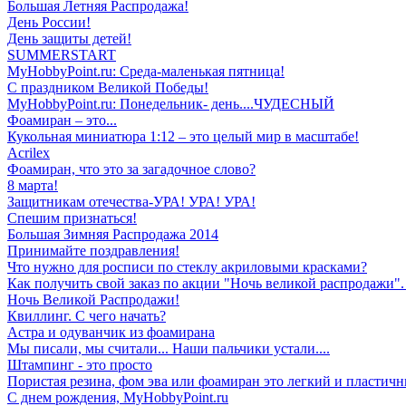
Большая Летняя Распродажа!
День России!
День защиты детей!
SUMMERSTART
MyHobbyPoint.ru: Среда-маленькая пятница!
С праздником Великой Победы!
MyHobbyPoint.ru: Понедельник- день....ЧУДЕСНЫЙ
Фоамиран – это...
Кукольная миниатюра 1:12 – это целый мир в масштабе!
Acrilex
Фоамиран, что это за загадочное слово?
8 марта!
Защитникам отечества-УРА! УРА! УРА!
Спешим признаться!
Большая Зимняя Распродажа 2014
Принимайте поздравления!
Что нужно для росписи по стеклу акриловыми красками?
Как получить свой заказ по акции "Ночь великой распродажи". 
Ночь Великой Распродажи!
Квиллинг. С чего начать?
Астра и одуванчик из фоамирана
Мы писали, мы считали... Наши пальчики устали....
Штампинг - это просто
Пористая резина, фом эва или фоамиран это легкий и пластичн
С днем рождения, MyHobbyPoint.ru