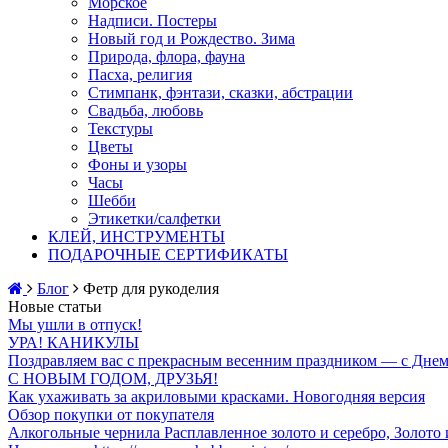
Морское
Надписи. Постеры
Новый год и Рождество. Зима
Природа, флора, фауна
Пасха, религия
Стимпанк, фэнтази, сказки, абстрации
Свадьба, любовь
Текстуры
Цветы
Фоны и узоры
Часы
Шебби
Этикетки/салфетки
КЛЕЙ, ИНСТРУМЕНТЫ
ПОДАРОЧНЫЕ СЕРТИФИКАТЫ
Блог
Фетр для рукоделия
Новые статьи
Мы ушли в отпуск!
УРА! КАНИКУЛЫ
Поздравляем вас с прекрасным весенним праздником — с Днем
С НОВЫМ ГОДОМ, ДРУЗЬЯ!
Как ухаживать за акриловыми красками. Новогодняя версия
Обзор покупки от покупателя
Алкогольные чернила Расплавленное золото и серебро, Золото