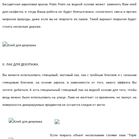
Бесцветная акриловая краска Patio Paint на водной основе может заменить Вам клей
для салфеток, и тогда Ваша работа не будет бояться влаги, солнечного света и прочих
капризов природы, даже если вы не покроете ее лаком. Такой вариант покрытия будет
стоить несколько дороже.
6. ЛАК ДЛЯ ДЕКУПАЖА.
Вы можете использовать глянцевый, матовый лак, лак с тройным блеском и с сильным
глянцевым блеском, на основе акрила, в зависимости от того, какого эффекта Вы
хотите добиться. А есть специальный глянцевый лак на водной основе для того, чтобы
вещь можно было использовать на улице. Лаки не желтеют со временем, не пахнут, на
поверхности декорируемых предметов не остается следов от кисти.
Если покрыть объект несколькими слоями лака "Triple