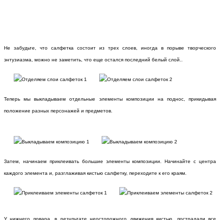
Не забудьте, что салфетка состоит из трех слоев, иногда в порыве творческого
энтузиазма, можно не заметить, что еще остался последний белый слой..
Теперь мы выкладываем отдельные элементы композиции на поднос, прикидывая
положение разных персонажей и предметов.
Затем, начинаем приклеивать большие элементы композиции. Начинайте с центра
каждого элемента и, разглаживая кистью салфетку, переходите к его краям.
У нижнего повара, в результате неосторожного движения кистью, пострадали все