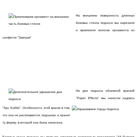
На внешнюю поверхность длинных
боковых стенок подноса мы нарезали
и приклеили полоски орнамента из
салфеток "Завтрак"
На дне подноса объемной краской
"Paper Effects" мы нанесли надпись
"Арс Хобби". Особенность этой краски в том,
что она не расплывается, подсыхая, а хранит
ту форму, в которой она была нанесена.
Боковые грани подноса мы покрыли акриловым золотистым металликом "All Purpose