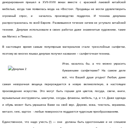
декорирования пришел в XVII-XVIII веках вместе с красивой лаковой китайской
мебелью, когда там появилась мода на «Восток». Продавцы не могли удовлетворить
огромный спрос, и началось производство подделок. И техника декупажа
распространилась по всей Европе. Развившееся течение ничем не уступало китайской
технике. Декупаж использовали в своих работах даже знаменитые художники, такие
как Матисс и Пикассо.
В настоящее время самым популярным материалом стали трехслойные салфетки,
поэтому во многих языках декупаж получил название – салфеточная техника.
Итак, казалось бы, а что можно украсить
бумажными салфетками? На самом деле
всё, что Вашей душе угодно! Любая, даже
самая невзрачная вещица перерождается в новую великолепную, в настоящее
произведение искусства. Это могут быть горшки для цветов, посуда, свечи, книги,
музыкальные инструменты, шкатулки, сосуды, флаконы, мебель, т.д. и т.п. Даже одежда
и обувь может быть украшена Вами на свой вкус. Дерево, кожа, текстиль, керамика,
металл, гипс, картон - любые поверхности поддаются чудесным преобразованиям.
Единственное, что надо учесть (!) — они должны быть однотонными и не слишком