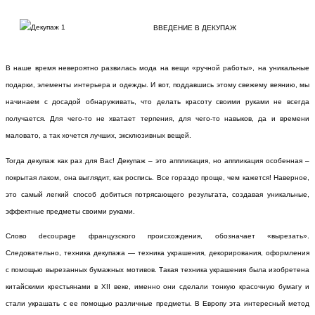
ВВЕДЕНИЕ В ДЕКУПАЖ
В наше время невероятно развилась мода на вещи «ручной работы», на уникальные
подарки, элементы интерьера и одежды. И вот, поддавшись этому свежему веянию, мы
начинаем с досадой обнаруживать, что делать красоту своими руками не всегда
получается. Для чего-то не хватает терпения, для чего-то навыков, да и времени
маловато, а так хочется лучших, эксклюзивных вещей.
Тогда декупаж как раз для Вас! Декупаж – это аппликация, но аппликация особенная –
покрытая лаком, она выглядит, как роспись. Все гораздо проще, чем кажется! Наверное,
это самый легкий способ добиться потрясающего результата, создавая уникальные,
эффектные предметы своими руками.
Слово
decoupage
французского происхождения, обозначает «вырезать».
Следовательно, техника декупажа — техника украшения, декорирования, оформления
с помощью вырезанных бумажных мотивов. Такая техника украшения была изобретена
китайскими крестьянами в XII веке, именно они сделали тонкую красочную бумагу и
стали украшать с ее помощью различные предметы. В Европу эта интересный метод