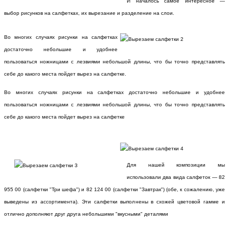
И началось самое интересное —
выбор рисунков на салфетках, их вырезание и разделение на слои.
Во многих случаях рисунки на салфетках
достаточно небольшие и удобнее
пользоваться ножницами с лезвиями небольшой длины, что бы точно представлять
себе до какого места пойдет вырез на салфетке.
Во многих случаях рисунки на салфетках достаточно небольшие и удобнее
пользоваться ножницами с лезвиями небольшой длины, что бы точно представлять
себе до какого места пойдет вырез на салфетке
Для нашей композиции мы
использовали два вида салфеток — 82
955 00 (салфетки "Три шефа") и 82 124 00 (салфетки "Завтрак") (обе, к сожалению, уже
выведены из ассортимента). Эти салфетки выполнены в схожей цветовой гамме и
отлично дополняют друг друга небольшими "вкусными" деталями