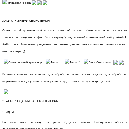
ЛАКИ С РАЗНЫМИ СВОЙСТВАМИ
Одноэтапный кракелюрный лак на акриловой основе (этот лак после высыхания
трескается, создавая эффект "под старину"), двухэтапный кракелюрный набор (Antik I,
Antik II, лак с блестками, радужный лак, патинирующие лаки и краски на разных основах
(масло и акрил)).
Вспомогательные материалы для обработки поверхности: шкурка для обработки
шероховатостей деревянной поверхности, грунтовка и т.п., (если требуется).
ЭТАПЫ СОЗДАНИЯ ВАШЕГО ШЕДЕВРА
1. ИДЕЯ
На этом этапе зарождается проект будущей работы. Выбираются объекты
декорирования, материалы и инструменты.