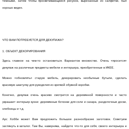
темными, затем чтобы просвечивающийся рисунок, вырезанный из салфетки, был
хорошо виден.
ЧТО ВАМ ПОТРЕБУЕТСЯ ДЛЯ ДЕКУПАЖА?
1. ОБЪЕКТ ДЕКОРИРОВАНИЯ
Здесь главное на чем-то остановиться. Вариантов множество. Очень «просится»
декупаж на различные предметы мебели и интерьера, приобретенные в ИКЕЕ.
Можно «обновлять» старую мебель, декорировать необычные бутыли, сделать
красивую шкатулку для рукоделия из крепкой обувной коробки.
Конечно, декупаж очень красиво смотрится на деревянной поверхности и часто
украшает интерьер кухни: деревянные бочонки для соли и сахара, разделочные доски,
хлебницы и т.д.
Арс Хобби может Вам предложить большое разнообразие заготовок. Советуем
заглянуть в каталог. Там Вы, наверняка, найдете что-то для себя, своего интерьера и