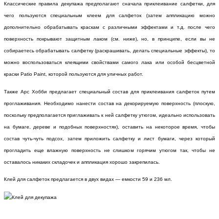
Классические правила декупажа предполагают сначала приклеивание салфетки, для
чего пользуются специальным клеем для салфеток (затем аппликацию можно
дополнительно обрабатывать краскам с различными эффектами и т.д. после чего
поверхность покрывают защитным лаком (см. ниже), но, в принципе, если вы не
собираетесь обрабатывать салфетку (раскрашивать, делать специальные эффекты), то
можно воспользоваться клеящими свойствами самого лака или особой бесцветной
краски Patio Paint, которой пользуются для уличных работ.
Также Арс Хобби предлагает специальный состав для приклеивания салфеток путем
проглаживания. Необходимо нанести состав на декорируемую поверхность (плоскую,
поскольку предполагается приглаживать к ней салфетку утюгом, идеально использовать
на бумаге, дереве и подобных поверхностях), оставить на некоторое время, чтобы
состав чуть-чуть подсох, затем приложить салфетку и лист бумаги, через который
прогладить еще влажную поверхность не слишком горячим утюгом так, чтобы не
оставалось никаких складочек и аппликация хорошо закрепилась.
Клей для салфеток предлагается в двух видах — емкости 59 и 236 мл.