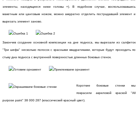
элементы, находящиеся ниже головы =). В подобном случае, воспользовавшись
макетным или цанговым ножом, можно аккуратно отделить пострадавший элемент и
вырезать элемент заново.
Закончив создание основной композиции на дне подноса, мы вырезали из салфеток
"Три шефа" несколько полосок с красными квадратиками, которые будут проходить по
стыку дна подноса с внутренней поверхностью длинных боковых стенок.
Короткие боковые стенки мы
покрасили акриловой краской "All
purpose paint" 38 000 287 (классический красный цвет).