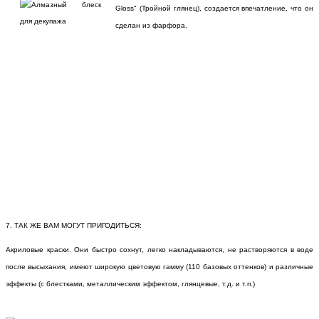
Gloss" (Тройной глянец), создается впечатление, что он
сделан из фарфора.
7. ТАК ЖЕ ВАМ МОГУТ ПРИГОДИТЬСЯ:
Акриловые краски. Они быстро сохнут, легко накладываются, не растворяются в воде
после высыхания, имеют широкую цветовую гамму (110 базовых оттенков) и различные
эффекты (с блестками, металлическим эффектом, глянцевые, т.д. и т.п.)