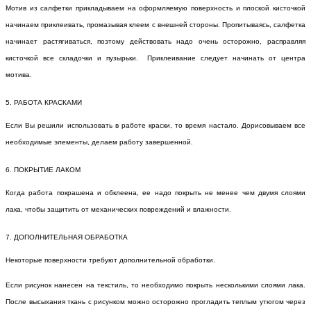
Мотив из салфетки прикладываем на оформляемую поверхность и плоской кисточкой
начинаем приклеивать, промазывая клеем с внешней стороны. Пропитываясь, салфетка
начинает растягиваться, поэтому действовать надо очень осторожно, расправляя
кисточкой все складочки и пузырьки. Приклеивание следует начинать от центра
мотива.
5. РАБОТА КРАСКАМИ
Если Вы решили использовать в работе краски, то время настало. Дорисовываем все
необходимые элементы, делаем работу завершенной.
6. ПОКРЫТИЕ ЛАКОМ
Когда работа покрашена и обклеена, ее надо покрыть не менее чем двумя слоями
лака, чтобы защитить от механических повреждений и влажности.
7. ДОПОЛНИТЕЛЬНАЯ ОБРАБОТКА
Некоторые поверхности требуют дополнительной обработки.
Если рисунок нанесен на текстиль, то необходимо покрыть несколькими слоями лака.
После высыхания ткань с рисунком можно осторожно прогладить теплым утюгом через