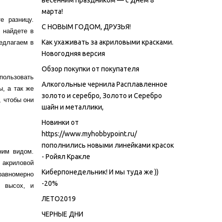
весенним праздником — с Днем 8
марта!
е разницу.
С НОВЫМ ГОДОМ, ДРУЗЬЯ!
 найдете в
Как ухаживать за акриловыми красками.
едлагаем в
Новогодняя версия
Обзор покупки от покупателя
пользовать
Алкогольные чернила Расплавленное
, а так же
золото и серебро, Золото и Серебро
, чтобы они
шайн и металлики,
Новинки от
https://www.myhobbypoint.ru/
пополнились новыми линейками красок
ним видом.
- Ройял Кракле
акриловой
Киберпонедельник! И мы туда же ))
равномерно
-20%
ю высох, и
ЛЕТО2019
ЧЕРНЫЕ ДНИ