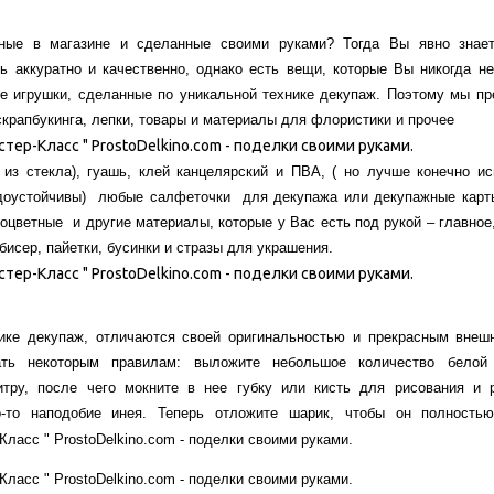
нные в магазине и сделанные своими руками? Тогда Вы явно знает
ь аккуратно и качественно, однако есть вещи, которые Вы никогда не
ие игрушки, сделанные по уникальной технике декупаж. Поэтому мы пр
крапбукинга, лепки, товары и материалы для флористики и прочее
из стекла), гуашь, клей канцелярский и ПВА, ( но лучше конечно ис
водоустойчивы) любые салфеточки
для декупажа или декупажные карты
ноцветные и другие материалы, которые у Вас есть под рукой – главное
бисер, пайетки, бусинки и стразы для украшения.
ике декупаж, отличаются своей оригинальностью и прекрасным внеш
ть некоторым правилам: выложите небольшое количество белой 
итру, после чего мокните в нее губку или кисть для рисования и 
-то наподобие инея. Теперь отложите шарик, чтобы он полность