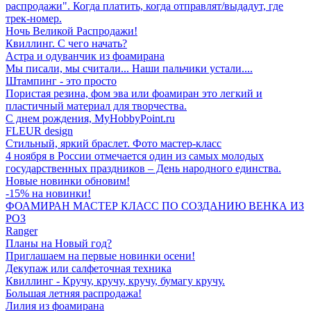
распродажи". Когда платить, когда отправлят/выдадут, где
трек-номер.
Ночь Великой Распродажи!
Квиллинг. С чего начать?
Астра и одуванчик из фоамирана
Мы писали, мы считали... Наши пальчики устали....
Штампинг - это просто
Пористая резина, фом эва или фоамиран это легкий и
пластичный материал для творчества.
С днем рождения, MyHobbyPoint.ru
FLEUR design
Стильный, яркий браслет. Фото мастер-класс
4 ноября в России отмечается один из самых молодых
государственных праздников – День народного единства.
Новые новинки обновим!
-15% на новинки!
ФОАМИРАН МАСТЕР КЛАСС ПО СОЗДАНИЮ ВЕНКА ИЗ
РОЗ
Ranger
Планы на Новый год?
Приглашаем на первые новинки осени!
Декупаж или салфеточная техника
Квиллинг - Кручу, кручу, кручу, бумагу кручу.
Большая летняя распродажа!
Лилия из фоамирана