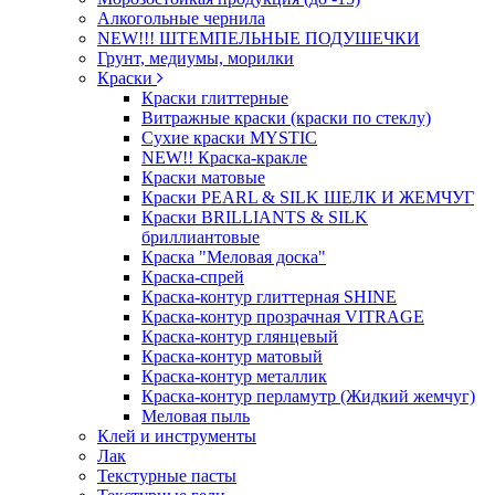
Алкогольные чернила
NEW!!! ШТЕМПЕЛЬНЫЕ ПОДУШЕЧКИ
Грунт, медиумы, морилки
Краски
Краски глиттерные
Витражные краски (краски по стеклу)
Сухие краски MYSTIC
NEW!! Краска-кракле
Краски матовые
Краски PEARL & SILK ШЕЛК И ЖЕМЧУГ
Краски BRILLIANTS & SILK
бриллиантовые
Краска "Меловая доска"
Краска-спрей
Краска-контур глиттерная SHINE
Краска-контур прозрачная VITRAGE
Краска-контур глянцевый
Краска-контур матовый
Краска-контур металлик
Краска-контур перламутр (Жидкий жемчуг)
Меловая пыль
Клей и инструменты
Лак
Текстурные пасты