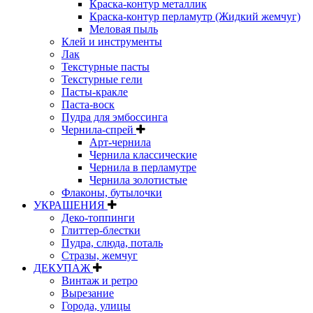
Краска-контур металлик
Краска-контур перламутр (Жидкий жемчуг)
Меловая пыль
Клей и инструменты
Лак
Текстурные пасты
Текстурные гели
Пасты-кракле
Паста-воск
Пудра для эмбоссинга
Чернила-спрей
Арт-чернила
Чернила классические
Чернила в перламутре
Чернила золотистые
Флаконы, бутылочки
УКРАШЕНИЯ
Деко-топпинги
Глиттер-блестки
Пудра, слюда, поталь
Стразы, жемчуг
ДЕКУПАЖ
Винтаж и ретро
Вырезание
Города, улицы