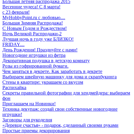
Большая летняя распродажа 2015
Весенние чудеса! С 8 марта!
с 23 февраля!
MyHobbyPoint.ru с любовью....
Большая Зимняя Распродажа!
С Новым Годом и Рождеством!
Ночь Великой Распродажи-2
Лучшая ночь в году уже БЛИЗКО!
FRIDAY....
День Рождения! Празднуйте с нами!
Новогодние игрушки из фетра
Декоративная подушка в детскую комнату
Розы из гофрированной бумаги.
Чем заняться в декрете. Как заработать в декрете
Выбираем швейную машинку для дома и скрапбукинга
Стены в квартире: украшаем со вкусом
Распихайка
Секреты правильной фотографии для хендмейдера: выбираем
фон
Приглашаем на Новинки!
Техника декупаж: создай свои собственные новогодние
игрушки!
Заговоры для рукоделия
«Деревце счастья» - подарок, сделанный своими руками
Простые приемы декорирования