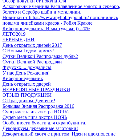
Обзор покупки от покупателя
Алкогольные чернила Расплавленное золото и серебро,
Золото и Серебро шайн и металлики,
Новинки от https://www.myhobbypoint.ru/ пополнились
новыми линейками красок - Ройял Кракле
Киберпонедельник! И мы туда же )) -20%
ЛЕТО2019
ЧЕРНЫЕ ДНИ
День открытых дверей 2017
С Новым Годом, друзья!
Сутки Великой Распродажи-дубль2
Сутки Великой Распродажи
Фуууххх.... дождались!
У нас День Рождения!
Киберпонедельник
День открытых дверей
НЕВЕРОЯТНЫЕ ПРАЗДНИКИ
ОТЗЫВ ПРОДУКЦИИ
C Праздником, Девочки!
Большая Зимняя Распродажа 2016
Супер-мега-гига-экстра НОЧЬ2
Супер-мега-гига-экстра НОЧЬ
Особенности бумаги для скрапбукинга.
Декорируем деревянные заготовки!
Декоративный скотч с принтом: Идеи и вдохновение