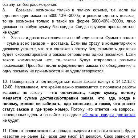
останутся без рассмотрения.
8. Дозаказы возможны только в полном объеме, т.е. если вы
сделали один заказ на 5000-40%=3000р, и решили сделать дозаказ,
то он возможен только в такой же форме 5000-40%=3000р, либо
дозаказ на любую сумму без скидки. Скидка вручную проставляться
не будет.
9. Заказы и дозаказы технически не объединяются. Сумма к оплате
сразу
= сумма всех заказов + доставка. Если вы
в комментариях к
дозаказу укажете, что это «дозаказ к заказу №», стоимость доставки
будет скорректирована и заказы отправлены одной посылкой. Если
такого комментария нет, то заказы будут отправлены разными
посылками. Просьбы
после оформления заказа
по объединению в
одну посылку не принимаются и не удовлетворяются.
10. Проверяться и подтверждаться ваши заказы начнут с 14.12.13 с
12-00. Напоминаем, что крайне важно ознакомится с порядком работы
магазина по заказу
- что оплачивать, какую сумму, почему
меняется сумма доставки/отправки заказа, что, где, когда и
почему, можно ли забирать, «до скольки», а также, что значит
статус заказа и где трек- номер.
Потому что ответов, на вопросы,
освещенные здесь и на сайте в разделе
«Оплата, скидки, доставка»
не будет.
11. Срок отправки заказов и порядок выдачи и отправки заказов будет
известен не ранее 12 часов дня (мск) 14 декабря. Срок зависит от