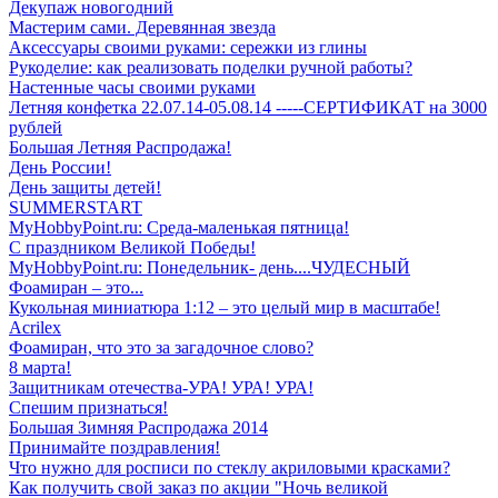
Декупаж новогодний
Мастерим сами. Деревянная звезда
Аксессуары своими руками: сережки из глины
Рукоделие: как реализовать поделки ручной работы?
Настенные часы своими руками
Летняя конфетка 22.07.14-05.08.14 -----СЕРТИФИКАТ на 3000
рублей
Большая Летняя Распродажа!
День России!
День защиты детей!
SUMMERSTART
MyHobbyPoint.ru: Среда-маленькая пятница!
С праздником Великой Победы!
MyHobbyPoint.ru: Понедельник- день....ЧУДЕСНЫЙ
Фоамиран – это...
Кукольная миниатюра 1:12 – это целый мир в масштабе!
Acrilex
Фоамиран, что это за загадочное слово?
8 марта!
Защитникам отечества-УРА! УРА! УРА!
Спешим признаться!
Большая Зимняя Распродажа 2014
Принимайте поздравления!
Что нужно для росписи по стеклу акриловыми красками?
Как получить свой заказ по акции "Ночь великой