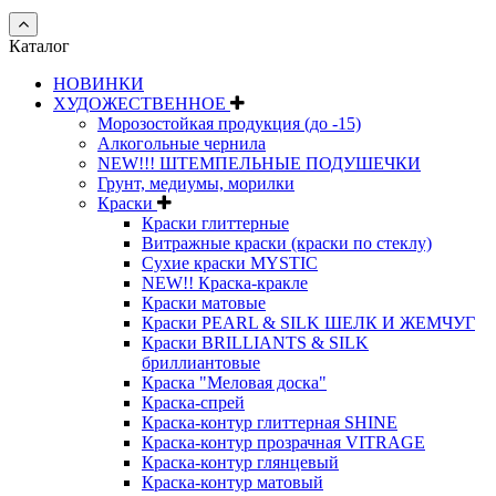
Каталог
НОВИНКИ
ХУДОЖЕСТВЕННОЕ
Морозостойкая продукция (до -15)
Алкогольные чернила
NEW!!! ШТЕМПЕЛЬНЫЕ ПОДУШЕЧКИ
Грунт, медиумы, морилки
Краски
Краски глиттерные
Витражные краски (краски по стеклу)
Сухие краски MYSTIC
NEW!! Краска-кракле
Краски матовые
Краски PEARL & SILK ШЕЛК И ЖЕМЧУГ
Краски BRILLIANTS & SILK
бриллиантовые
Краска "Меловая доска"
Краска-спрей
Краска-контур глиттерная SHINE
Краска-контур прозрачная VITRAGE
Краска-контур глянцевый
Краска-контур матовый