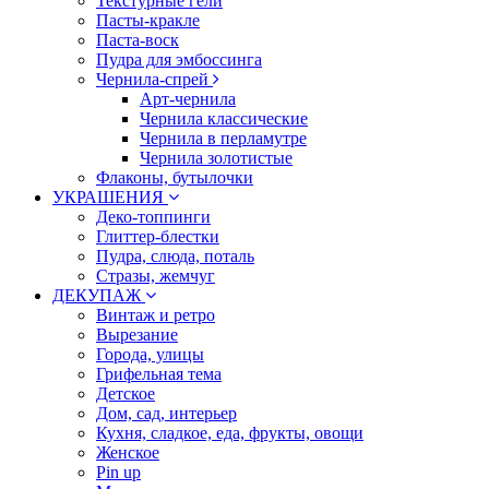
Текстурные гели
Пасты-кракле
Паста-воск
Пудра для эмбоссинга
Чернила-спрей
Арт-чернила
Чернила классические
Чернила в перламутре
Чернила золотистые
Флаконы, бутылочки
УКРАШЕНИЯ
Деко-топпинги
Глиттер-блестки
Пудра, слюда, поталь
Стразы, жемчуг
ДЕКУПАЖ
Винтаж и ретро
Вырезание
Города, улицы
Грифельная тема
Детское
Дом, сад, интерьер
Кухня, сладкое, еда, фрукты, овощи
Женское
Pin up