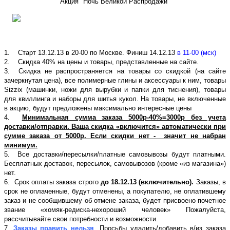
Акция "Ночь Великой Распродажи"
1. Старт 13.12.13 в 20-00 по Москве. Финиш 14.12.13
в 11-00 (мск)
2. Скидка 40% на цены и товары, представленные на сайте.
3. Скидка не распространяется на товары со скидкой (на сайте
зачеркнутая цена), все полимерные глины и аксессуары к ним, товары
Sizzix (машинки, ножи для вырубки и папки для тиснения), товары
для квиллинга и наборы для шитья кукол. На товары, не включенные
в акцию, будут предложены максимально интересные цены
4.
Минимальная сумма заказа 5000р-40%=3000р без учета
доставки/отправки. Ваша скидка «включится» автоматически при
сумме заказа от 5000р. Если скидки нет - значит не набран
минимум.
5. Все доставки/пересылки/платные самовывозы будут платными.
Бесплатных доставок, пересылок, самовывозов (кроме «из магазина»)
нет.
6. Срок оплаты заказа строго
до 18.12.13 (включительно).
Заказы, в
срок не оплаченные, будут отменены, а покупателю, не оплатившему
заказ и не сообщившему об отмене заказа, будет присвоено почетное
звание «хомяк-редиска-нехороший человек» Пожалуйста,
рассчитывайте свои потребности и возможности.
7.
Заказы править нельзя
.
Просьбы удалить/добавить в/из заказа