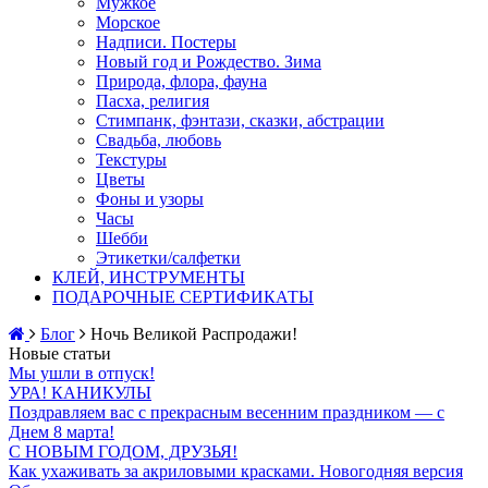
Мужкое
Морское
Надписи. Постеры
Новый год и Рождество. Зима
Природа, флора, фауна
Пасха, религия
Стимпанк, фэнтази, сказки, абстрации
Свадьба, любовь
Текстуры
Цветы
Фоны и узоры
Часы
Шебби
Этикетки/салфетки
КЛЕЙ, ИНСТРУМЕНТЫ
ПОДАРОЧНЫЕ СЕРТИФИКАТЫ
Блог
Ночь Великой Распродажи!
Новые статьи
Мы ушли в отпуск!
УРА! КАНИКУЛЫ
Поздравляем вас с прекрасным весенним праздником — с
Днем 8 марта!
С НОВЫМ ГОДОМ, ДРУЗЬЯ!
Как ухаживать за акриловыми красками. Новогодняя версия