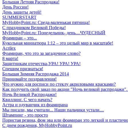
Большая Летняя Распродажа!
День России!
День защиты детей!
SUMMERSTART
MyHobbyPoint.ru: Среда-маленькая пятница!
С праздником Великой Победы!
MyHobbyPoint.ru: Понедельник- день....ЧУДЕСНЫЙ
Фоамиран – это...
Кукольная миниатюра 1:12 – это целый мир в масштабе!
Acrilex
Фоамиран, что это за загадочное слово?
8 марта!
Защитникам отечества-УРА! УРА! УРА!
Спешим признаться!
Большая Зимняя Распродажа 2014
Принимайте поздравления!
Что нужно для росписи по стеклу акриловыми красками?
Как получить свой заказ по акции "Ночь великой распродажи". 
Ночь Великой Распродажи!
Квиллинг. С чего начать?
Астра и одуванчик из фоамирана
Мы писали, мы считали... Наши пальчики устали....
Штампинг - это просто
Пористая резина, фом эва или фоамиран это легкий и пластичн
С днем рождения, MyHobbyPoint.ru