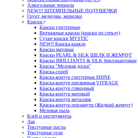
Алкогольные чернила
NEW!!! ШТЕМПЕЛЬНЫЕ ПОДУШЕЧКИ
Грунт, медиумы, морилки
Краски
Краски глиттерные
Витражные краски (краски по стеклу)
Сухие краски MYSTIC
NEW!! Краска-кракле
Краски матовые
Краски PEARL & SILK ШЕЛК И ЖЕМЧУГ
Краски BRILLIANTS & SILK бриллиантовые
Краска "Меловая доска"
Краска-спрей
Краска-контур глиттерная SHINE
Краска-контур прозрачная VITRAGE
Краска-контур глянцевый
Краска-контур матовый
Краска-контур металлик
Краска-контур перламутр (Жидкий жемчуг)
Меловая пыль
Клей и инструменты
Лак
Текстурные пасты
Текстурные гели