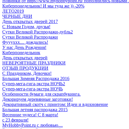
Новинки от https://www.myhobbypoint.ru/ пополнились новыми 
Киберпонедельник! И мы туда же )) -20%
ЛЕТО2019
ЧЕРНЫЕ ДНИ
День открытых дверей 2017
С Новым Годом, друзья!
Сутки Великой Распродажи-дубль2
Сутки Великой Распродажи
Фуууххх.... дождались!
У нас День Рождения!
Киберпонедельник
День открытых дверей
НЕВЕРОЯТНЫЕ ПРАЗДНИКИ
ОТЗЫВ ПРОДУКЦИИ
C Праздником, Девочки!
Большая Зимняя Распродажа 2016
Супер-мега-гига-экстра НОЧЬ2
Супер-мега-гига-экстра НОЧЬ
Особенности бумаги для скрапбукинга.
Декорируем деревянные заготовки!
Декоративный скотч с принтом: Идеи и вдохновение
Большая летняя распродажа 2015
Весенние чудеса! С 8 марта!
с 23 февраля!
MyHobbyPoint.ru с любовью....