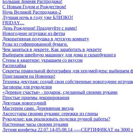
Большая Зимняя Распродажа!
С Новым Годом и Рождеством!
Ночь Великой Распродажи-2
Лучшая ночь в году уже БЛИЗКО!
FRIDAY....
День Рождения! Празднуйте с нами!
Новогодние игрушки из фетра
Декоративная подушка в детскую комнату
Розы из гофрированной бумаги.
Чем заняться в декрете. Как заработать в декрете
Выбираем швейную машинку для дома и скрапбукинга
Стены в квартире: украшаем со вкусом
Распихайка
Секреты правильной фотографии для хендмейдера: выбираем 
Приглашаем на Новинки!
Техника декупаж: создай свои собственные новогодние игрушк
Заговоры для рукоделия
«Деревце счастья» - подарок, сделанный своими руками
Простые приемы декорирования
Декупаж новогодний
Мастерим сами. Деревянная звезда
Аксессуары своими руками: сережки из глины
Рукоделие: как реализовать поделки ручной работы?
Настенные часы своими руками
Летняя конфетка 22.07.14-05.08.14 -----СЕРТИФИКАТ на 3000 