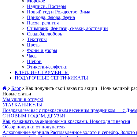
Морское
Надписи. Постеры
Новый год и Рождество. Зима
Природа, флора, фауна
Пасха, религия
Стимпанк, фэнтази, сказки, абстрации
Свадьба, любовь
Текстуры
Цветы
Фоны и узоры
Часы
Шебби
Этикетки/салфетки
КЛЕЙ, ИНСТРУМЕНТЫ
ПОДАРОЧНЫЕ СЕРТИФИКАТЫ
Блог
Как получить свой заказ по акции "Ночь великой рас
Новые статьи
Мы ушли в отпуск!
УРА! КАНИКУЛЫ
Поздравляем вас с прекрасным весенним праздником — с Днем
С НОВЫМ ГОДОМ, ДРУЗЬЯ!
Как ухаживать за акриловыми красками. Новогодняя версия
Обзор покупки от покупателя
Алкогольные чернила Расплавленное золото и серебро, Золото