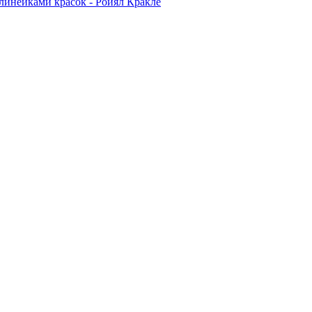
линейками красок - Ройял Кракле