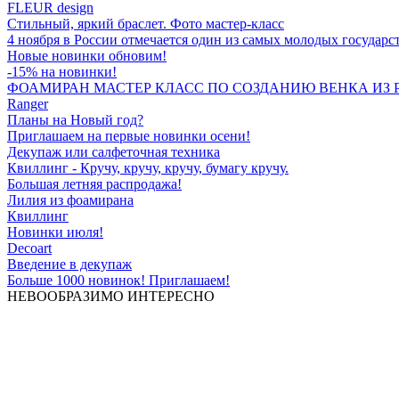
FLEUR design
Стильный, яркий браслет. Фото мастер-класс
4 ноября в России отмечается один из самых молодых государс
Новые новинки обновим!
-15% на новинки!
ФОАМИРАН МАСТЕР КЛАСС ПО СОЗДАНИЮ ВЕНКА ИЗ 
Ranger
Планы на Новый год?
Приглашаем на первые новинки осени!
Декупаж или салфеточная техника
Квиллинг - Кручу, кручу, кручу, бумагу кручу.
Большая летняя распродажа!
Лилия из фоамирана
Квиллинг
Новинки июля!
Decoart
Введение в декупаж
Больше 1000 новинок! Приглашаем!
НЕВООБРАЗИМО ИНТЕРЕСНО