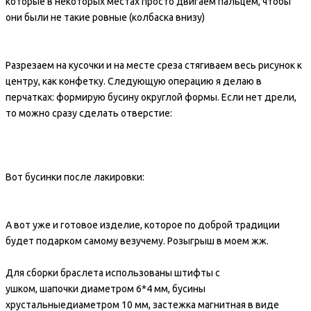
которые в некоторых местах просто двигаем пальцем, чтобы
они были не такие ровные (колбаска внизу)
Разрезаем на кусочки и на месте среза стягиваем весь рисунок к
центру, как конфетку. Следующую операцию я делаю в
перчатках: формирую бусину округлой формы. Если нет дрели,
то можно сразу сделать отверстие:
Вот бусинки после лакировки:
А вот уже и готовое изделие, которое по доброй традиции
будет подарком самому везучему.
Розыгрыш в моем жж
.
Для сборки браслета использованы
штифты с
ушком
,
шапочки
диаметром 6*4 мм,
бусины
хрустальные
диаметром 10 мм,
застежка магнитная
в виде