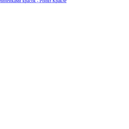
линейками красок - Ройял Кракле