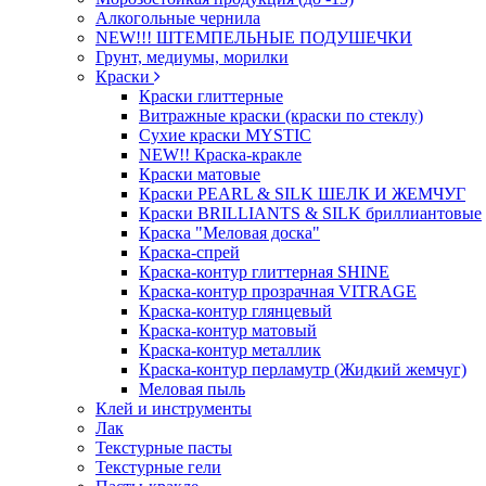
Алкогольные чернила
NEW!!! ШТЕМПЕЛЬНЫЕ ПОДУШЕЧКИ
Грунт, медиумы, морилки
Краски
Краски глиттерные
Витражные краски (краски по стеклу)
Сухие краски MYSTIC
NEW!! Краска-кракле
Краски матовые
Краски PEARL & SILK ШЕЛК И ЖЕМЧУГ
Краски BRILLIANTS & SILK бриллиантовые
Краска "Меловая доска"
Краска-спрей
Краска-контур глиттерная SHINE
Краска-контур прозрачная VITRAGE
Краска-контур глянцевый
Краска-контур матовый
Краска-контур металлик
Краска-контур перламутр (Жидкий жемчуг)
Меловая пыль
Клей и инструменты
Лак
Текстурные пасты
Текстурные гели