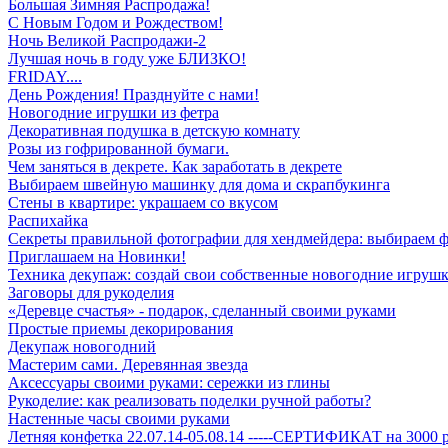
Большая Зимняя Распродажа!
С Новым Годом и Рождеством!
Ночь Великой Распродажи-2
Лучшая ночь в году уже БЛИЗКО!
FRIDAY....
День Рождения! Празднуйте с нами!
Новогодние игрушки из фетра
Декоративная подушка в детскую комнату
Розы из гофрированной бумаги.
Чем заняться в декрете. Как заработать в декрете
Выбираем швейную машинку для дома и скрапбукинга
Стены в квартире: украшаем со вкусом
Распихайка
Секреты правильной фотографии для хендмейдера: выбираем 
Приглашаем на Новинки!
Техника декупаж: создай свои собственные новогодние игрушк
Заговоры для рукоделия
«Деревце счастья» - подарок, сделанный своими руками
Простые приемы декорирования
Декупаж новогодний
Мастерим сами. Деревянная звезда
Аксессуары своими руками: сережки из глины
Рукоделие: как реализовать поделки ручной работы?
Настенные часы своими руками
Летняя конфетка 22.07.14-05.08.14 -----СЕРТИФИКАТ на 3000 