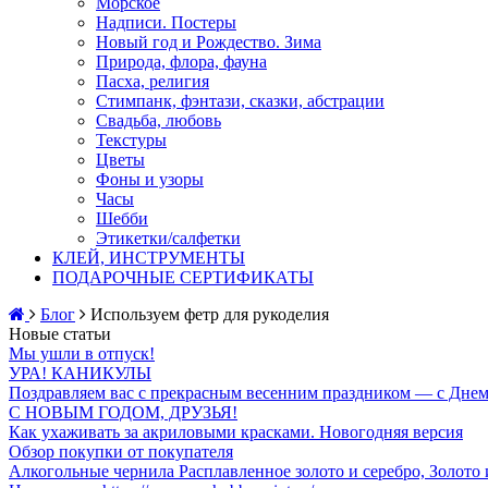
Морское
Надписи. Постеры
Новый год и Рождество. Зима
Природа, флора, фауна
Пасха, религия
Стимпанк, фэнтази, сказки, абстрации
Свадьба, любовь
Текстуры
Цветы
Фоны и узоры
Часы
Шебби
Этикетки/салфетки
КЛЕЙ, ИНСТРУМЕНТЫ
ПОДАРОЧНЫЕ СЕРТИФИКАТЫ
Блог
Используем фетр для рукоделия
Новые статьи
Мы ушли в отпуск!
УРА! КАНИКУЛЫ
Поздравляем вас с прекрасным весенним праздником — с Днем
С НОВЫМ ГОДОМ, ДРУЗЬЯ!
Как ухаживать за акриловыми красками. Новогодняя версия
Обзор покупки от покупателя
Алкогольные чернила Расплавленное золото и серебро, Золото