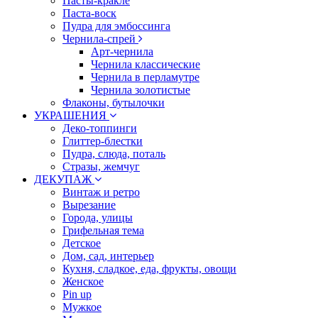
Пасты-кракле
Паста-воск
Пудра для эмбоссинга
Чернила-спрей
Арт-чернила
Чернила классические
Чернила в перламутре
Чернила золотистые
Флаконы, бутылочки
УКРАШЕНИЯ
Деко-топпинги
Глиттер-блестки
Пудра, слюда, поталь
Стразы, жемчуг
ДЕКУПАЖ
Винтаж и ретро
Вырезание
Города, улицы
Грифельная тема
Детское
Дом, сад, интерьер
Кухня, сладкое, еда, фрукты, овощи
Женское
Pin up
Мужкое