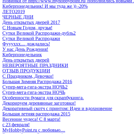
Новинки от https://www.myhobbypoint.ru/ пополнились новыми 
Киберпонедельник! И мы туда же )) -20%
ЛЕТО2019
ЧЕРНЫЕ ДНИ
День открытых дверей 2017
С Новым Годом, друзья!
Сутки Великой Распродажи-дубль2
Сутки Великой Распродажи
Фуууххх.... дождались!
У нас День Рождения!
Киберпонедельник
День открытых дверей
НЕВЕРОЯТНЫЕ ПРАЗДНИКИ
ОТЗЫВ ПРОДУКЦИИ
C Праздником, Девочки!
Большая Зимняя Распродажа 2016
Супер-мега-гига-экстра НОЧЬ2
Супер-мега-гига-экстра НОЧЬ
Особенности бумаги для скрапбукинга.
Декорируем деревянные заготовки!
Декоративный скотч с принтом: Идеи и вдохновение
Большая летняя распродажа 2015
Весенние чудеса! С 8 марта!
с 23 февраля!
MyHobbyPoint.ru с любовью....