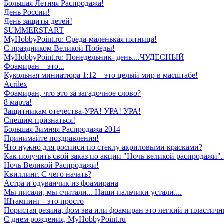
Большая Летняя Распродажа!
День России!
День защиты детей!
SUMMERSTART
MyHobbyPoint.ru: Среда-маленькая пятница!
С праздником Великой Победы!
MyHobbyPoint.ru: Понедельник- день....ЧУДЕСНЫЙ
Фоамиран – это...
Кукольная миниатюра 1:12 – это целый мир в масштабе!
Acrilex
Фоамиран, что это за загадочное слово?
8 марта!
Защитникам отечества-УРА! УРА! УРА!
Спешим признаться!
Большая Зимняя Распродажа 2014
Принимайте поздравления!
Что нужно для росписи по стеклу акриловыми красками?
Как получить свой заказ по акции "Ночь великой распродажи". 
Ночь Великой Распродажи!
Квиллинг. С чего начать?
Астра и одуванчик из фоамирана
Мы писали, мы считали... Наши пальчики устали....
Штампинг - это просто
Пористая резина, фом эва или фоамиран это легкий и пластичн
С днем рождения, MyHobbyPoint.ru