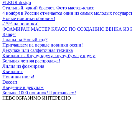
FLEUR design
Стильный, яркий браслет. Фото мастер-класс
4 ноября в России отмечается один из самых молодых государс
Новые новинки обновим!
-15% на новинки!
ФОАМИРАН МАСТЕР КЛАСС ПО СОЗДАНИЮ ВЕНКА ИЗ 
Ranger
Планы на Новый год?
Приглашаем на первые новинки осени!
Декупаж или салфеточная техника
Квиллинг - Кручу, кручу, кручу, бумагу кручу.
Большая летняя распродажа!
Лилия из фоамирана
Квиллинг
Новинки июля!
Decoart
Введение в декупаж
Больше 1000 новинок! Приглашаем!
НЕВООБРАЗИМО ИНТЕРЕСНО